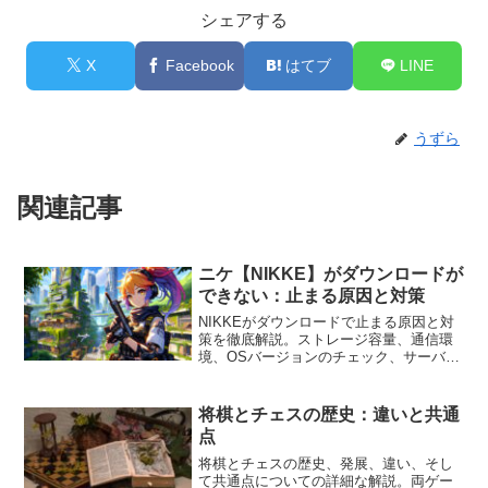
シェアする
X
Facebook
はてブ
LINE
うずら
関連記事
ニケ【NIKKE】がダウンロードが
できない：止まる原因と対策
NIKKEがダウンロードで止まる原因と対
策を徹底解説。ストレージ容量、通信環
境、OSバージョンのチェック、サーバー
問題への対応方法を紹介。ダウンロード
のトラブルを解消しよう。
将棋とチェスの歴史：違いと共通
点
将棋とチェスの歴史、発展、違い、そし
て共通点についての詳細な解説。両ゲー