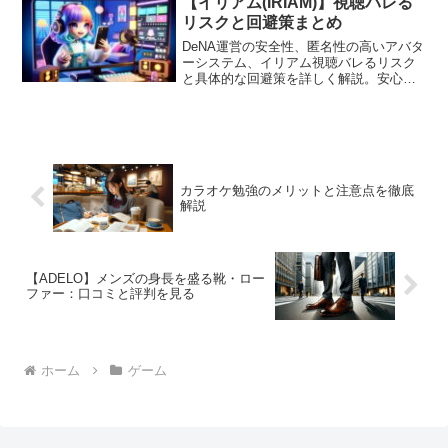
【イリアム(IRIAM)】視聴バレる
リスクと回避策まとめ
DeNA運営の安全性、匿名性の高いアバタ
ーシステム、イリアム視聴バレるリスク
と具体的な回避策を詳しく解説。安心し
て楽しむためのガイドを提供します。
カラオケ勉強のメリットと注意点を徹底
解説
【ADELO】メンズの身長を盛る靴・ロー
ファー：口コミと評判を見る
ホーム
ゲーム