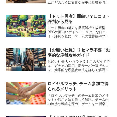
ムがどのように文化や歴史に影響を与え
てきたのか、そしてそれぞれのゲームの
特色や魅力について深く探ります。将棋
とチェスのファン、またはこれらのゲー
【ドット勇者】面白い？口コミ・
ムに興味を持つすべての人々のための必
評判から見る
読の記事です。
ドット勇者の魅力を徹底解析！放置型
RPGの面白いポイント、リアルな口コ
ミ・評判を基に、ゲームの世界観やプレ
イヤーの生の声をお届けします。ドット
勇者が気になる方必見の内容です。
【お願い社長】リセマラ不要！効
率的な序盤攻略ガイド
お願い社長 リセマラ不要！このガイドで
は、ガチャの活用、新サーバー選択のコ
ツ、効率的な序盤攻略法を詳しく解説。
初心者から上級者まで役立つ情報満載で
す。
ロイヤルマッチ: チーム参加で得
られるメリット
「ロイヤルマッチ」のチーム参加のメリ
ットや活用方法を詳しく解説。チーム内
の連携や戦略を深め、ゲームを一層楽し
むためのガイド。