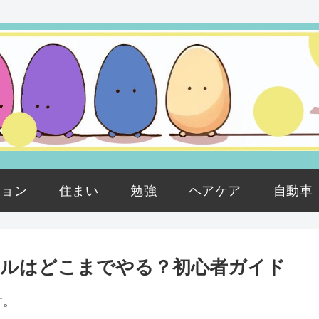
ション
住まい
勉強
ヘアケア
自動車
アルはどこまでやる？初心者ガイド
す。