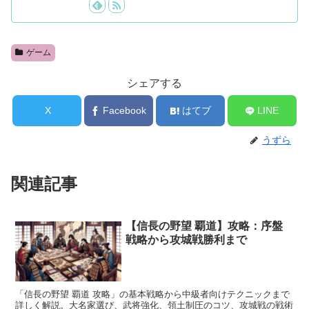
ゲーム
シェアする
X
Facebook
はてブ
LINE
うずら
関連記事
【信長の野望 覇道】攻略：序盤
戦略から攻城戦勝利まで
「信長の野望 覇道 攻略」の基本戦略から中級者向けテクニックまで
詳しく解説。大名家選び、武将強化、領土制圧のコツ、攻城戦の戦術