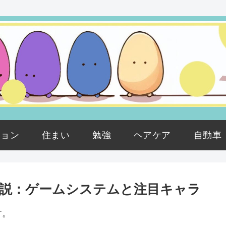
ション
住まい
勉強
ヘアケア
自動車
説：ゲームシステムと注目キャラ
す。