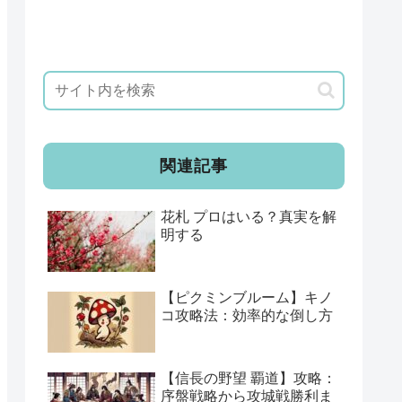
関連記事
花札 プロはいる？真実を解
明する
【ピクミンブルーム】キノ
コ攻略法：効率的な倒し方
【信長の野望 覇道】攻略：
序盤戦略から攻城戦勝利ま