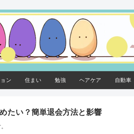
ション
住まい
勉強
ヘアケア
自動車
めたい？簡単退会方法と影響
す。